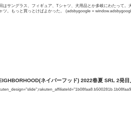
回はサングラス、フィギュア、Tシャツ、犬用品とか多岐にわたって。
ツ。もっと買っとけばよかった。 (adsbygoogle = window.adsbygoogle || 
EIGHBORHOOD(ネイバーフッド) 2022春夏 SRL 2
kuten_design="slide";rakuten_affiliateId="1b08faa8.b500281b.1b08faa