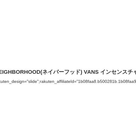
EIGHBORHOOD(ネイバーフッド) VANS インセンス
kuten_design="slide";rakuten_affiliateId="1b08faa8.b500281b.1b08faa