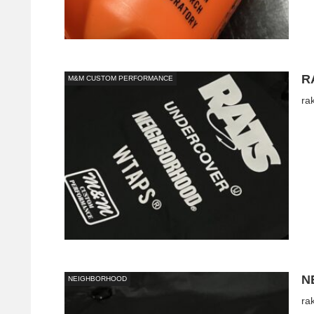
R
M&M CUSTOM PERFORMANCE
ra
N
NEIGHBORHOOD
ra