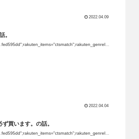
2022.04.09
た話。
9.fed595dd";rakuten_items="ctsmatch";rakuten_genreI...
2022.04.04
は必ず買います。の話。
9.fed595dd";rakuten_items="ctsmatch";rakuten_genreI...