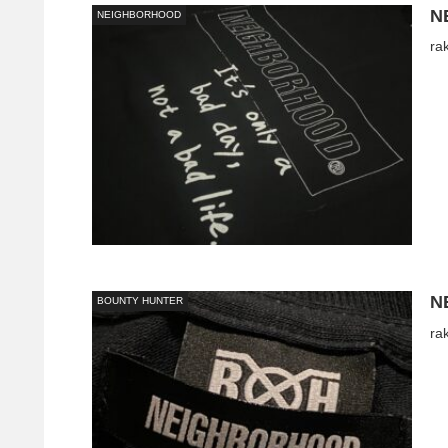
N
NEIGHBORHOOD
ra
N
BOUNTY HUNTER
ra