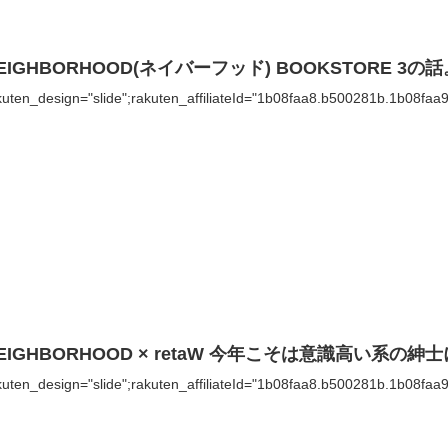
EIGHBORHOOD(ネイバーフッド) BOOKSTORE 3の
kuten_design="slide";rakuten_affiliateId="1b08faa8.b500281b.1b08faa
EIGHBORHOOD × retaW 今年こそは意識高い系の紳
kuten_design="slide";rakuten_affiliateId="1b08faa8.b500281b.1b08faa