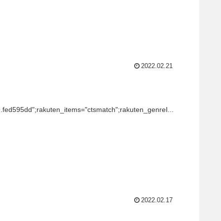
2022.02.21
。
9.fed595dd";rakuten_items="ctsmatch";rakuten_genreI...
2022.02.17