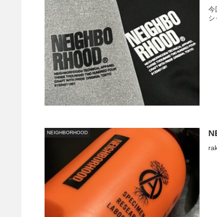
今
シャ
N
NEIGHBORHOOD
ra