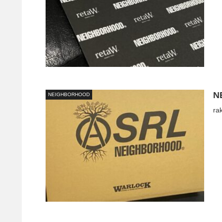
N
NEIGHBORHOOD
ra