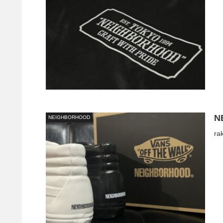
N
NEIGHBORHOOD
ra