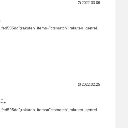
2022.03.06
話。
9.fed595dd";rakuten_items="ctsmatch";rakuten_genreI...
2022.02.25
士に。
9.fed595dd";rakuten_items="ctsmatch";rakuten_genreI...