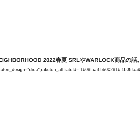
EIGHBORHOOD 2022春夏 SRLやWARLOCK商品の話
kuten_design="slide";rakuten_affiliateId="1b08faa8.b500281b.1b08faa