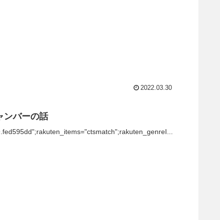
2022.03.30
チャンバーの話
9.fed595dd";rakuten_items="ctsmatch";rakuten_genreI...