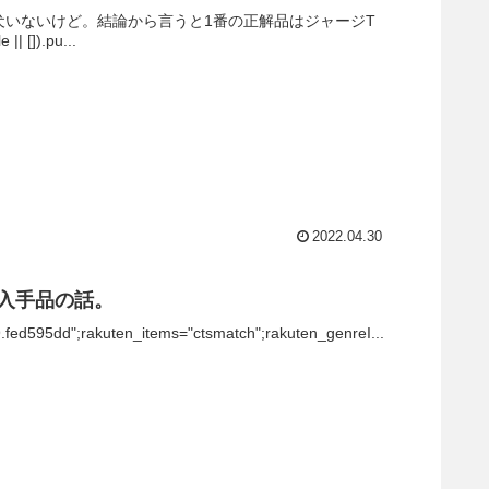
犬いないけど。結論から言うと1番の正解品はジャージT
[]).pu...
2022.04.30
発目入手品の話。
9.fed595dd";rakuten_items="ctsmatch";rakuten_genreI...