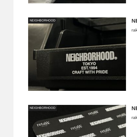
N
NEIGHBORHOOD
ra
N
NEIGHBORHOOD
ra