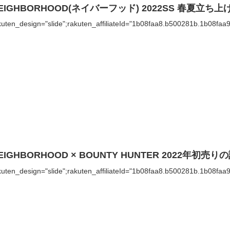
EIGHBORHOOD(ネイバーフッド) 2022SS 春夏立ち
kuten_design="slide";rakuten_affiliateId="1b08faa8.b500281b.1b08faa
EIGHBORHOOD × BOUNTY HUNTER 2022年初売り
kuten_design="slide";rakuten_affiliateId="1b08faa8.b500281b.1b08faa