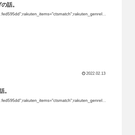
上げの話。
9.fed595dd";rakuten_items="ctsmatch";rakuten_genreI...
2022.02.13
の話。
9.fed595dd";rakuten_items="ctsmatch";rakuten_genreI...