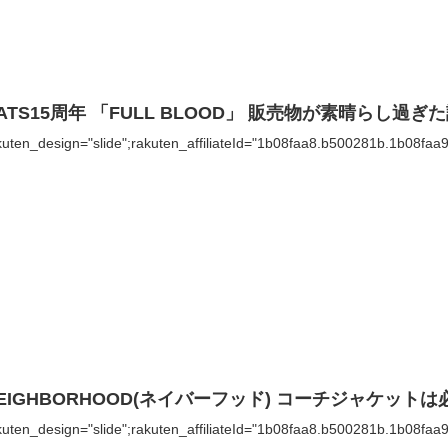
ATS15周年 「FULL BLOOD」 販売物が素晴らし過ぎ
kuten_design="slide";rakuten_affiliateId="1b08faa8.b500281b.1b08faa
EIGHBORHOOD(ネイバーフッド) コーチジャケット
kuten_design="slide";rakuten_affiliateId="1b08faa8.b500281b.1b08faa