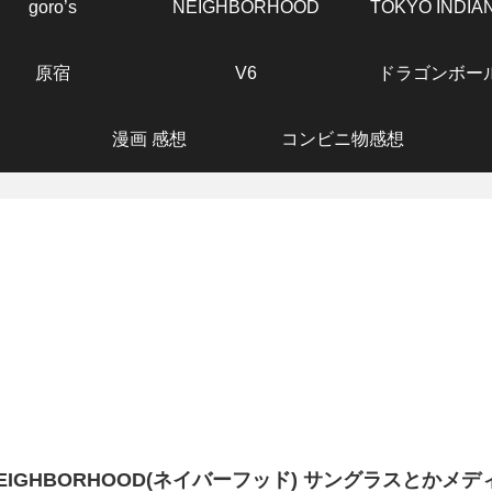
goro’s
NEIGHBORHOOD
TOKYO INDIA
原宿
V6
ドラゴンボー
漫画 感想
コンビニ物感想
EIGHBORHOOD(ネイバーフッド) サングラスとかメ