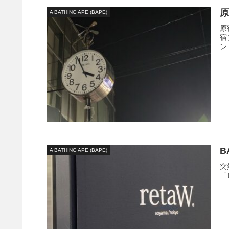
原
A BATHING APE (BAPE)
原
宿
ン
B
A BATHING APE (BAPE)
突
「