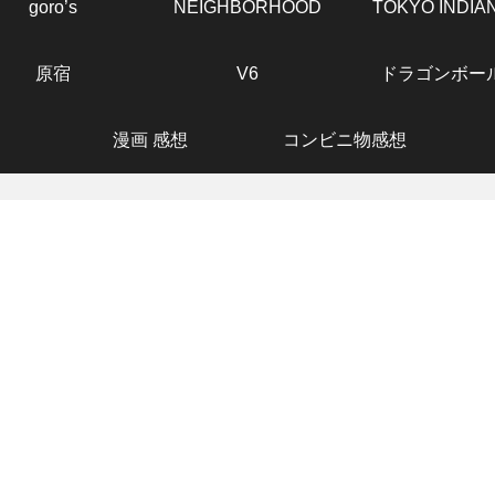
goro’s
NEIGHBORHOOD
TOKYO INDIA
原宿
V6
ドラゴンボー
漫画 感想
コンビニ物感想