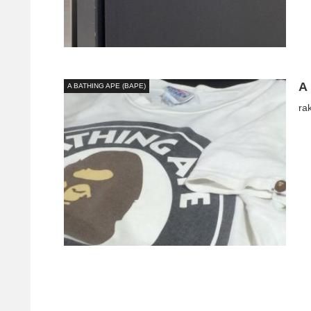
A
A BATHING APE (BAPE)
ra