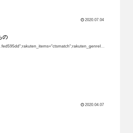
2020.07.04
もの
9.fed595dd";rakuten_items="ctsmatch";rakuten_genreI...
2020.04.07