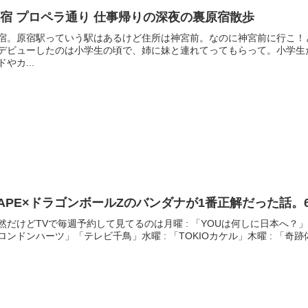
宿 プロペラ通り 仕事帰りの深夜の裏原宿散歩
宿。原宿駅っていう駅はあるけど住所は神宮前。なのに神宮前に行こ！
デビューしたのは小学生の頃で、姉に妹と連れてってもらって。小学生
ドやカ...
APE×ドラゴンボールZのバンダナが1番正解だった話。
然だけどTVで毎週予約して見てるのは月曜 : 「YOUは何しに日本へ？
ロンドンハーツ」「テレビ千鳥」水曜 : 「TOKIOカケル」木曜 : 「奇跡