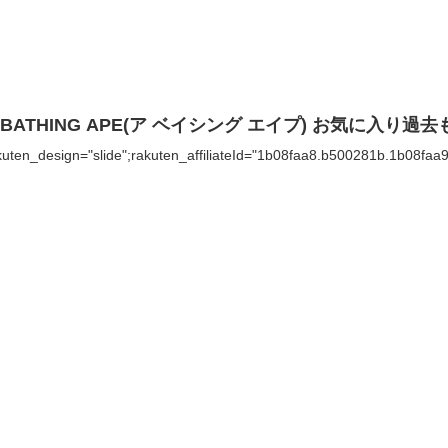
 BATHING APE(ア ベイシング エイプ) お気に入り過去
kuten_design="slide";rakuten_affiliateId="1b08faa8.b500281b.1b08faa