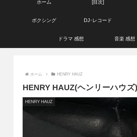
ホーム
[目次]
ボクシング
DJ･レコード
ドラマ 感想
音楽 感想
ホーム
HENRY HAUZ
HENRY HAUZ(ヘンリーハウズ)
HENRY HAUZ