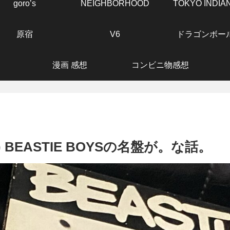
goro’s
NEIGHBORHOOD
TOKYO INDIA
原宿
V6
ドラゴンボー
漫画 感想
コンビニ物感想
 BEASTIE BOYSの名盤が。な話。