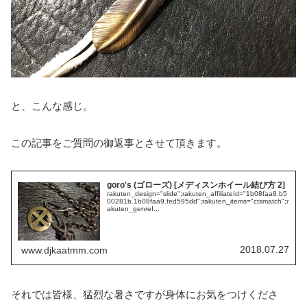
と、こんな感じ。
この記事をご質問の御返事とさせて頂きます。
goro's (ゴローズ) [メディスンホイール結び方 2]
rakuten_design="slide";rakuten_affiliateId="1b08faa8.b5
00281b.1b08faa9.fed595dd";rakuten_items="ctsmatch";r
akuten_genreI...
2018.07.27
www.djkaatmm.com
それでは皆様、猛烈な暑さですが身体にお気をつけくださ