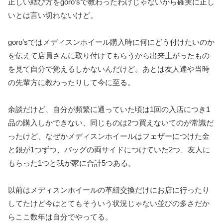
正しい結び方をgoro’sで教わったわけじゃないから確実に正し
いとは言い切れないけど。
goro’sではメディスンホイール購入時に何にどう付けたいのか
を伝えて店員さんに取り付けてもらうから出来上がったもの
を見て自分で覚えるしかないんだけど。あとは友人達や当時
の先輩方に教わったりして今に至る。
余談だけど、自分が頻繁に通っていた頃は1回の入店につき1
品の購入しかできない、同じものは2つ買えないてのが常識だ
ったけど、なぜかメディスンホイールはフェザーにつけた金
と銀が1つずつ、バッグの両サイドにつけていた2つ、友人に
もらった1つと我が家に合計5つある。
以前はメディスンホイールの革紐交換だけにお店に行ったり
してたけど今はとてもそういう状況じゃない並びの多さだか
らここ数年は自分でやってる。