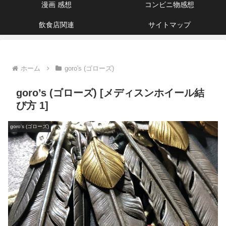
漫画 感想
コンビニ物感想
飲食店関連
サイトマップ
ホーム
goro's (ゴローズ)
goro’s (ゴローズ) [メディスンホイール結
び方 1]
goro's (ゴローズ)