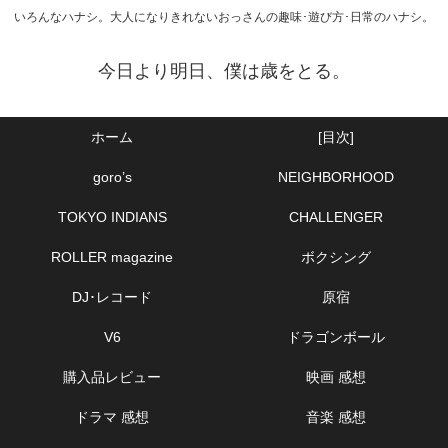
いろんなハナシ。大人になりきれないおっさんの趣味･遊び方･日常のハナシ。
今日より明日、僕は歳をとる。
ホーム
[目次]
goro’s
NEIGHBORHOOD
TOKYO INDIANS
CHALLENGER
ROLLER magazine
ボクシング
DJ･レコード
原宿
V6
ドラゴンボール
購入品レビュー
映画 感想
ドラマ 感想
音楽 感想