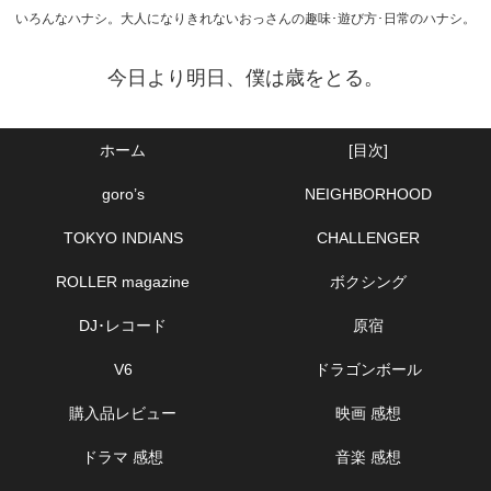
いろんなハナシ。大人になりきれないおっさんの趣味･遊び方･日常のハナシ。
今日より明日、僕は歳をとる。
ホーム
[目次]
goro’s
NEIGHBORHOOD
TOKYO INDIANS
CHALLENGER
ROLLER magazine
ボクシング
DJ･レコード
原宿
V6
ドラゴンボール
購入品レビュー
映画 感想
ドラマ 感想
音楽 感想