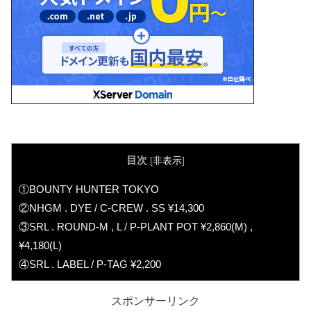
目次
[
非表示
]
①BOUNTY HUNTER TOKYO
②NHGM . DYE / C-CREW . SS ¥14,300
③SRL . ROUND-M , L / P-PLANT POT ¥2,860(M) ,
¥4,180(L)
④SRL . LABEL / P-TAG ¥2,200
スポンサーリンク