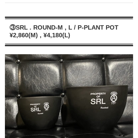
③SRL . ROUND-M , L / P-PLANT POT
¥2,860(M) , ¥4,180(L)