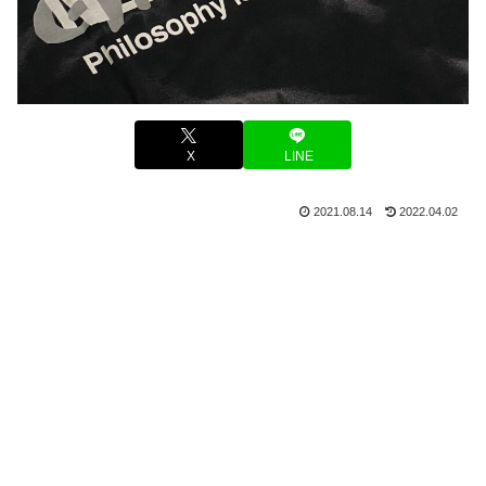
X
LINE
2021.08.14
2022.04.02