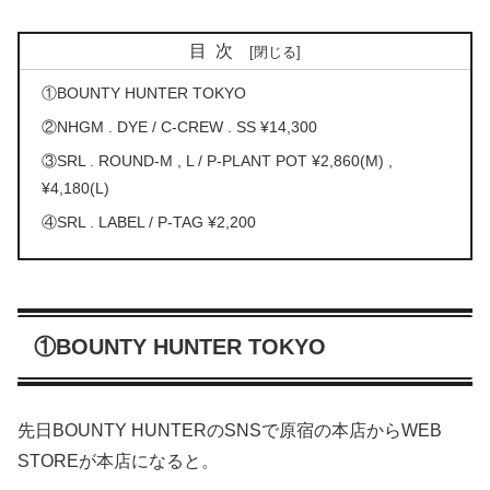
目次
①BOUNTY HUNTER TOKYO
②NHGM . DYE / C-CREW . SS ¥14,300
③SRL . ROUND-M , L / P-PLANT POT ¥2,860(M) ,
¥4,180(L)
④SRL . LABEL / P-TAG ¥2,200
①BOUNTY HUNTER TOKYO
先日BOUNTY HUNTERのSNSで原宿の本店からWEB
STOREが本店になると。