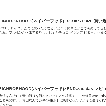
EIGHBORHOOD(ネイバーフッド) BOOKSTORE 買
OYCE。ロイズ。たまに食べたくなるけどそう簡単にどこでも売ってる
これ。ブルボンから出てるやつ。じゃがチョコ グランデ ビター。うま
..
EIGHBORHOOD(ネイバーフッド)×END.×adidas
参道を右折して青山通りを通るとほとんどの確率でここの信号が赤で止
こどもの樹」。青山なんてガキの頃はほぼ無縁だったけど母に連れられ
だった...