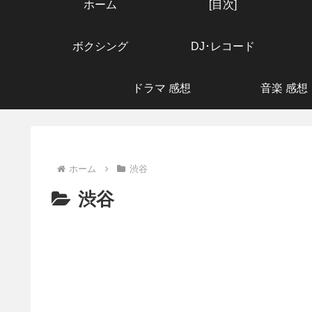
ホーム
[目次]
ボクシング
DJ･レコード
ドラマ 感想
音楽 感想
ホーム
渋谷
渋谷