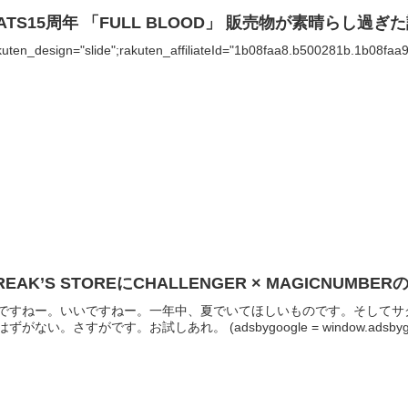
ATS15周年 「FULL BLOOD」 販売物が素晴らし過ぎ
kuten_design="slide";rakuten_affiliateId="1b08faa8.b500281b.1b08faa
REAK’S STOREにCHALLENGER × MAGICNUMB
ですねー。いいですねー。一年中、夏でいてほしいものです。そしてサ
ずがない。さすがです。お試しあれ。 (adsbygoogle = window.adsbygoogle 