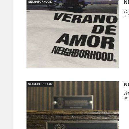
N
NEIGHBORHOOD
た
エ
N
NEIGHBORHOOD
片
キシ