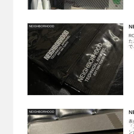
N
NEIGHBORHOOD
R
た
で.
N
NEIGHBORHOOD
表
「
ン