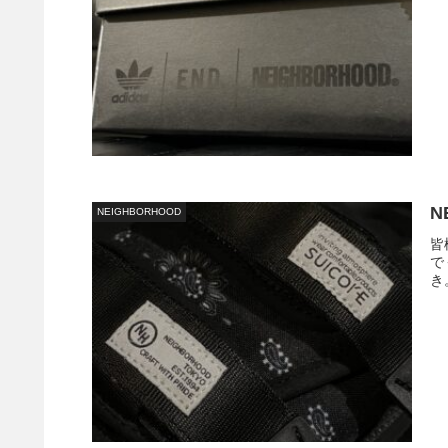
N
NEIGHBORHOOD
皆
で
き