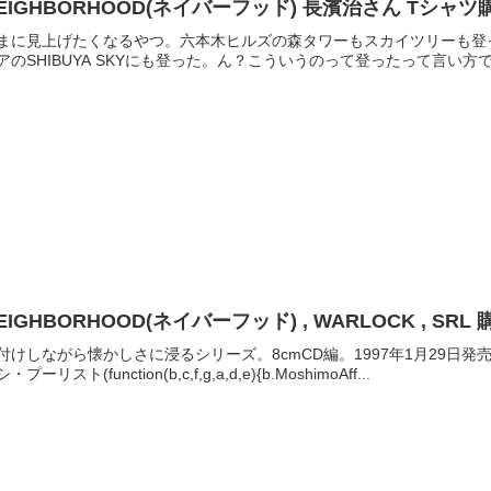
EIGHBORHOOD(ネイバーフッド) 長濱治さん Tシャ
まに見上げたくなるやつ。六本木ヒルズの森タワーもスカイツリーも登
アのSHIBUYA SKYにも登った。ん？こういうのって登ったって言い方
EIGHBORHOOD(ネイバーフッド) , WARLOCK , SR
付けしながら懐かしさに浸るシリーズ。8cmCD編。1997年1月29日発売とのこと
・プーリスト(function(b,c,f,g,a,d,e){b.MoshimoAff...