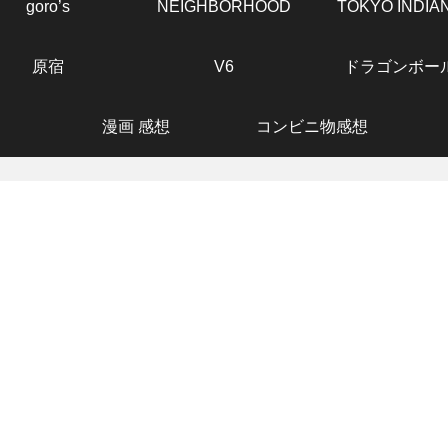
goro’s
NEIGHBORHOOD
TOKYO INDIA
原宿
V6
ドラゴンボー
漫画 感想
コンビニ物感想