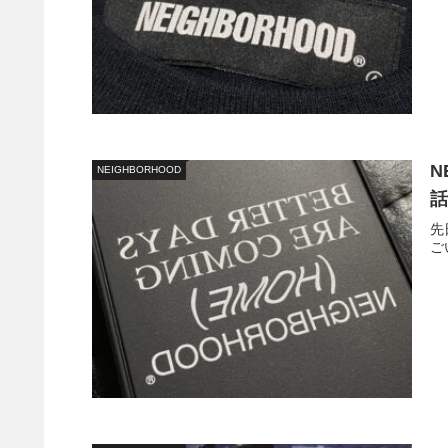
N
NEIGHBORHOOD
先
ご