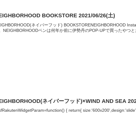
EIGHBORHOOD BOOKSTORE 2021/06/26(土)
EIGHBORHOOD(ネイバーフッド) BOOKSTORENEIGHBORHOOD
。NEIGHBORHOODペンは何年か前に伊勢丹のPOP-UPで買ったやつと
EIGHBORHOOD(ネイバーフッド)×WIND AND SEA 2
fRakutenWidgetParam=function() { return{ size:'600x200',design:'slide