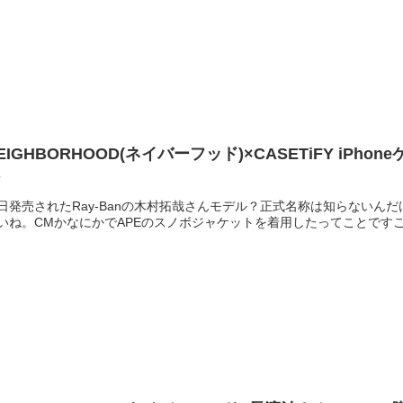
EIGHBORHOOD(ネイバーフッド)×CASETiFY iPh
話
日発売されたRay-Banの木村拓哉さんモデル？正式名称は知らないん
いね。CMかなにかでAPEのスノボジャケットを着用したってことですご