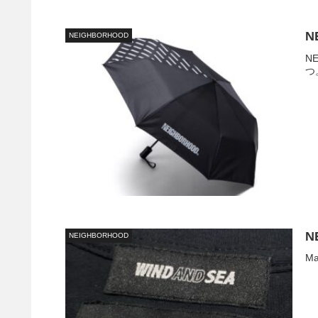
N
NEIGHBORHOOD
N
つ
N
NEIGHBORHOOD
Ma