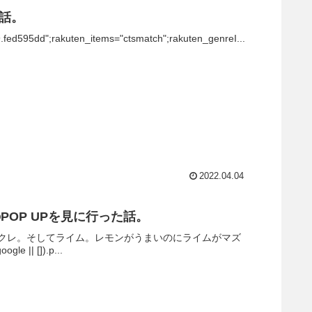
た話。
9.fed595dd";rakuten_items="ctsmatch";rakuten_genreI...
2022.04.04
ERのPOP UPを見に行った話。
クレ。そしてライム。レモンがうまいのにライムがマズ
|| []).p...